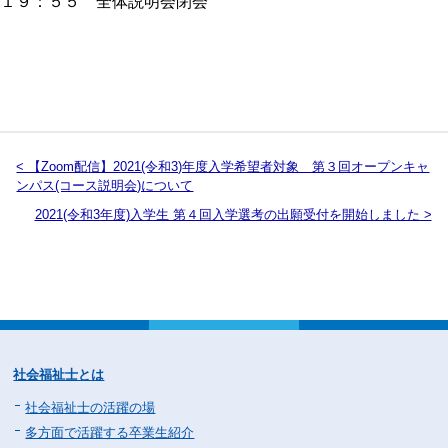
１９：５５ 全体説明会閉会
< 【Zoom配信】2021(令和3)年度入学希望者対象 第３回オープンキャ
ンパス(コース説明会)について
2021(令和3年度)入学生 第４回入学選考の出願受付を開始しました >
社会福祉士とは
社会福祉士の活躍の場
多方面で活躍する卒業生紹介