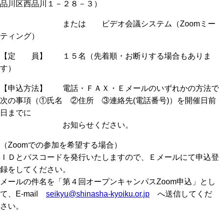
品川区西品川１－２８－３）
または ビデオ会議システム（Zoomミー
ティング）
【定 員】 １５名（先着順・お断りする場合もありま
す）
【申込方法】 電話・ＦＡＸ・Ｅメールのいずれかの方法で
次の事項（①氏名 ②住所 ③連絡先(電話番号)）を開催日前
日までに
お知らせください。
（Zoomでの参加を希望する場合）
ＩＤとパスコードを発行いたしますので、Ｅメールにて申込登
録をしてください。
メールの件名を「第４回オープンキャンパスZoom申込」とし
て、E-mail
seikyu@shinasha-kyoiku.or.jp
へ送信してくだ
さい。