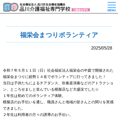
togg
MENU
福栄会まつりボランティア
2025/05/28
令和７年５月１１日（日）社会福祉法人福栄会の中庭で開催された
福栄会まつりに総勢１４名でボランティアに行ってきました！
当日は子供たちによるチアダンス、吹奏楽演奏などのアトラクショ
ン、ところせましと並んでいる模擬店など大盛況でした☆
１年生は初めてのボランティア体験。
模擬店のお手伝いを通し、職員さんと地域の皆さんとの関りを実感
できました。
２年生は利用者の方々の誘導のお手伝い。