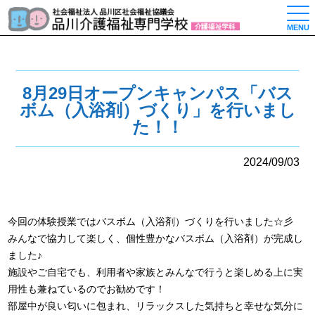
togg
MENU
8月29日オープンキャンパス「バス
ボム（入浴剤）づくり」を行いまし
た！！
2024/09/03
今回の体験授業ではバスボム（入浴剤）づくりを行いました☆彡
みんなで協力して楽しく、個性豊かなバスボム（入浴剤）が完成し
ました♪
施設やご自宅でも、利用者や家族とみんなで行うと楽しめる上に実
用性も兼ねているのでお勧めです！
部屋中が良い匂いに包まれ、リラックスした気持ちと幸せな気分に